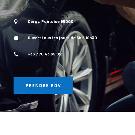
Cergy, Pontoise 95000

Ouvert tous les jours de 6h à 19h30

+33 7 70 43 65 02

PRENDRE RDV