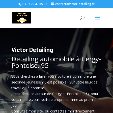
+33 7 70 43 65 02
contact@victor-detailing.fr
Victor Detailing
Detailing automobile à Cergy-
Pontoise, 95
Vous cherchez à laver votre voiture ? Lui rendre une
seconde jeunesse ? C’est possible ! Sur votre lieux de
travail ou à domicile.
Je me déplace autour de Cergy et Pontoise (95), pour
vous rendre votre voiture propre comme au premier
jour.
Consultez mon site, ou contactez-moi directement !