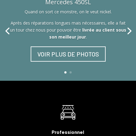
Mercedes 450SL
Quand on sort ce monstre, on le veut nickel.
Après des réparations longues mais nécessaires, elle a fait
un tour chez nous pour pouvoir être
livrée au client sous
son meilleur jour
.
VOIR PLUS DE PHOTOS
Professionnel