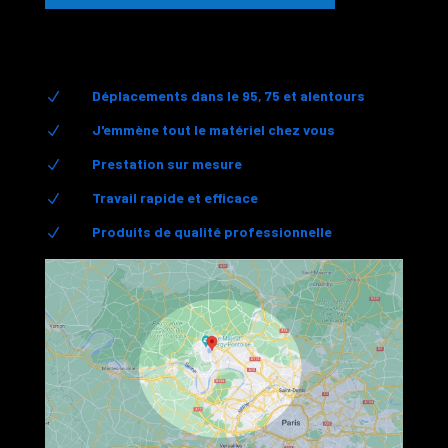
Déplacements dans le 95, 75 et alentours
N
J'emmène tout le matériel chez vous
N
Prestation sur mesure
N
Travail rapide et efficace
N
Produits de qualité professionnelle
N