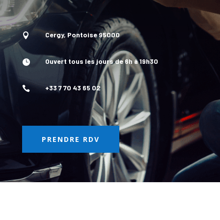
Cergy, Pontoise 95000

Ouvert tous les jours de 6h à 19h30

+33 7 70 43 65 02

PRENDRE RDV