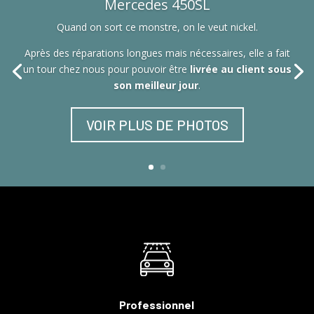
Mercedes 450SL
Quand on sort ce monstre, on le veut nickel.
Après des réparations longues mais nécessaires, elle a fait
un tour chez nous pour pouvoir être
livrée au client sous
son meilleur jour
.
VOIR PLUS DE PHOTOS
Professionnel