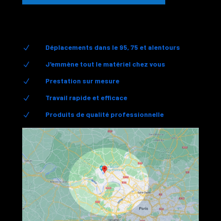
Déplacements dans le 95, 75 et alentours
N
J'emmène tout le matériel chez vous
N
Prestation sur mesure
N
Travail rapide et efficace
N
Produits de qualité professionnelle
N