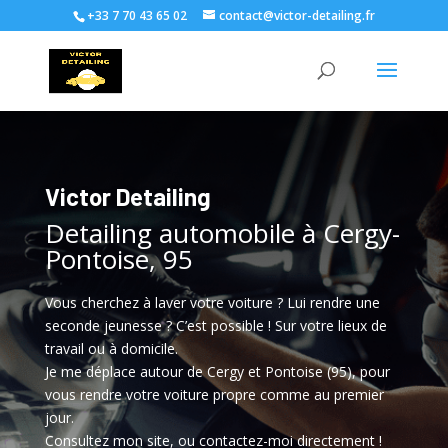
+33 7 70 43 65 02
contact@victor-detailing.fr
Victor Detailing
Detailing automobile à Cergy-
Pontoise, 95
Vous cherchez à laver votre voiture ? Lui rendre une
seconde jeunesse ? C’est possible ! Sur votre lieux de
travail ou à domicile.
Je me déplace autour de Cergy et Pontoise (95), pour
vous rendre votre voiture propre comme au premier
jour.
Consultez mon site, ou contactez-moi directement !