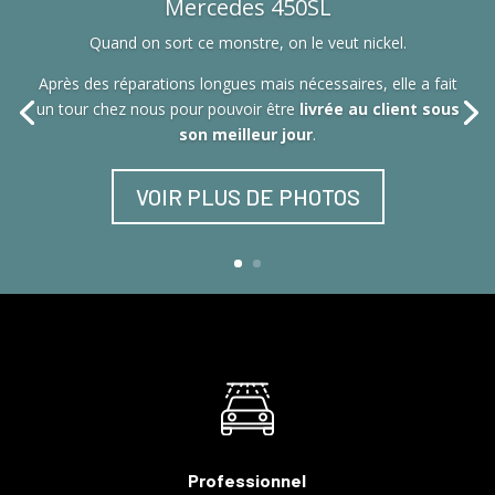
Mercedes 450SL
Quand on sort ce monstre, on le veut nickel.
Après des réparations longues mais nécessaires, elle a fait
un tour chez nous pour pouvoir être
livrée au client sous
son meilleur jour
.
VOIR PLUS DE PHOTOS
Professionnel