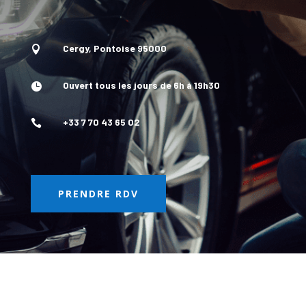
Cergy, Pontoise 95000

Ouvert tous les jours de 6h à 19h30

+33 7 70 43 65 02

PRENDRE RDV