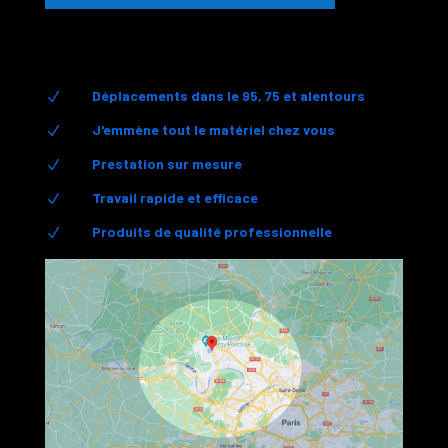
Déplacements dans le 95, 75 et alentours
N
J'emmène tout le matériel chez vous
N
Prestation sur mesure
N
Travail rapide et efficace
N
Produits de qualité professionnelle
N