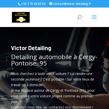
+33 7 70 43 65 02
contact@victor-detailing.fr
Victor Detailing
Detailing automobile à Cergy-
Pontoise, 95
Vous cherchez à laver votre voiture ? Lui rendre une
seconde jeunesse ? C’est possible ! Sur votre lieux de
travail ou à domicile.
Je me déplace autour de Cergy et Pontoise (95), pour
vous rendre votre voiture propre comme au premier
jour.
Consultez mon site, ou contactez-moi directement !