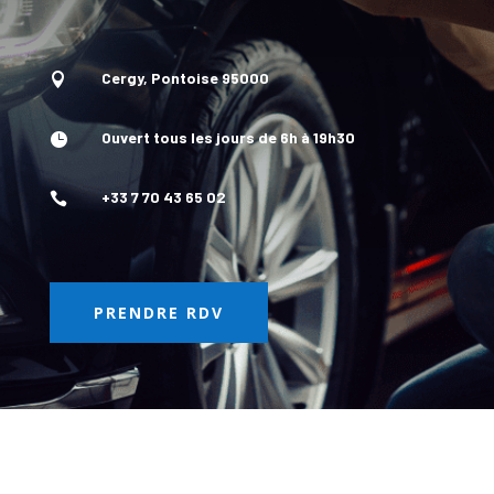
Cergy, Pontoise 95000

Ouvert tous les jours de 6h à 19h30

+33 7 70 43 65 02

PRENDRE RDV