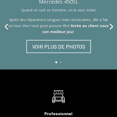
Mercedes 450SL
Quand on sort ce monstre, on le veut nickel.
Après des réparations longues mais nécessaires, elle a fait
un tour chez nous pour pouvoir être
livrée au client sous
son meilleur jour
.
VOIR PLUS DE PHOTOS
Professionnel