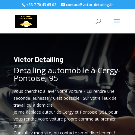
+33 7 70 43 65 02
contact@victor-detailing.fr
Victor Detailing
Detailing automobile à Cergy-
Pontoise, 95
Vous cherchez à laver votre voiture ? Lui rendre une
seconde jeunesse ? C’est possible ! Sur votre lieux de
travail ou à domicile.
Je me déplace autour de Cergy et Pontoise (95), pour
vous rendre votre voiture propre comme au premier
jour.
Consultez mon site, ou contactez-moi directement !