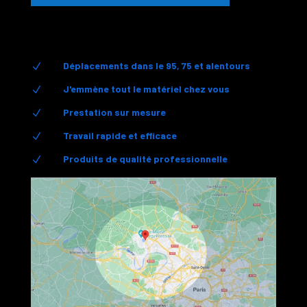
Déplacements dans le 95, 75 et alentours
N
J'emmène tout le matériel chez vous
N
Prestation sur mesure
N
Travail rapide et efficace
N
Produits de qualité professionnelle
N