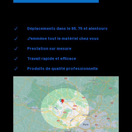
Déplacements dans le 95, 75 et alentours
N
J'emmène tout le matériel chez vous
N
Prestation sur mesure
N
Travail rapide et efficace
N
Produits de qualité professionnelle
N