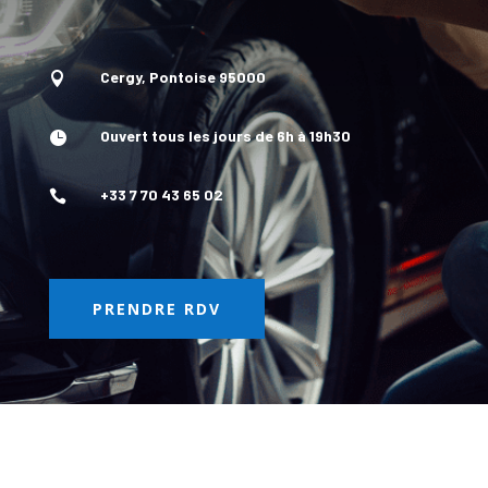
Cergy, Pontoise 95000

Ouvert tous les jours de 6h à 19h30

+33 7 70 43 65 02

PRENDRE RDV