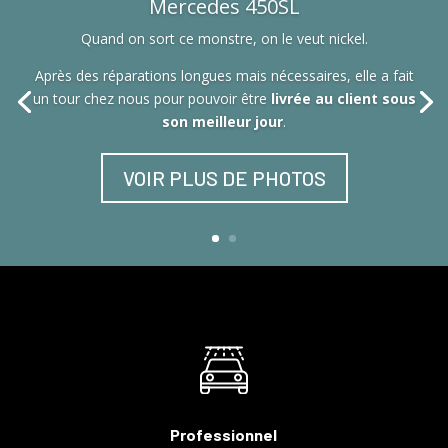
Mercedes 450SL
Quand on sort ce monstre, on le veut nickel.
Après des réparations longues mais nécessaires, elle a fait
un tour chez nous pour pouvoir être
livrée au client sous
son meilleur jour
.
VOIR PLUS DE PHOTOS
Professionnel