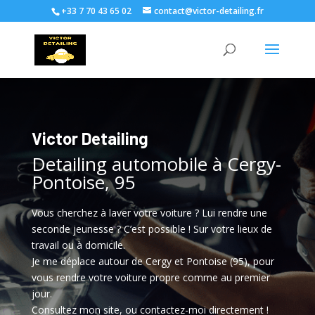
+33 7 70 43 65 02
contact@victor-detailing.fr
Victor Detailing
Detailing automobile à Cergy-
Pontoise, 95
Vous cherchez à laver votre voiture ? Lui rendre une
seconde jeunesse ? C’est possible ! Sur votre lieux de
travail ou à domicile.
Je me déplace autour de Cergy et Pontoise (95), pour
vous rendre votre voiture propre comme au premier
jour.
Consultez mon site, ou contactez-moi directement !