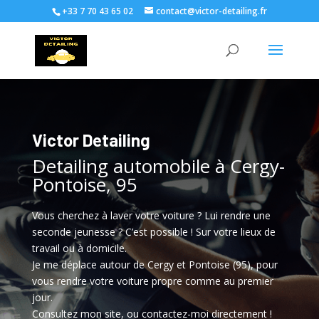
+33 7 70 43 65 02
contact@victor-detailing.fr
Victor Detailing
Detailing automobile à Cergy-
Pontoise, 95
Vous cherchez à laver votre voiture ? Lui rendre une
seconde jeunesse ? C’est possible ! Sur votre lieux de
travail ou à domicile.
Je me déplace autour de Cergy et Pontoise (95), pour
vous rendre votre voiture propre comme au premier
jour.
Consultez mon site, ou contactez-moi directement !