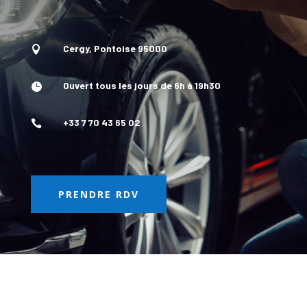
Cergy, Pontoise 95000

Ouvert tous les jours de 6h à 19h30

+33 7 70 43 65 02

PRENDRE RDV