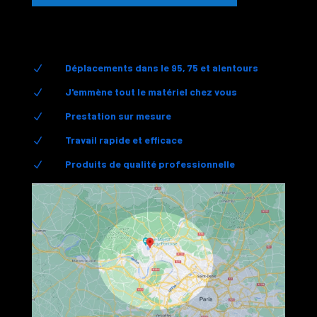
Déplacements dans le 95, 75 et alentours
N
J'emmène tout le matériel chez vous
N
Prestation sur mesure
N
Travail rapide et efficace
N
Produits de qualité professionnelle
N