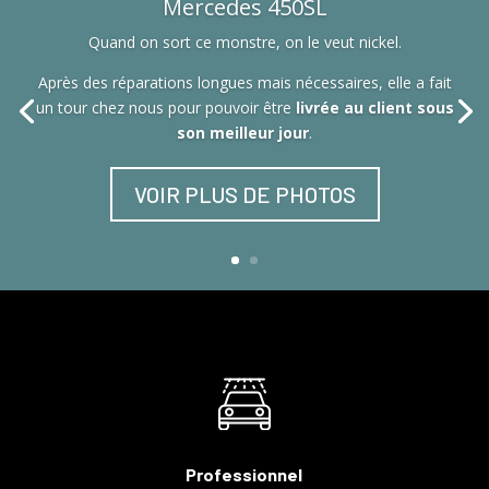
Mercedes 450SL
Quand on sort ce monstre, on le veut nickel.
Après des réparations longues mais nécessaires, elle a fait
un tour chez nous pour pouvoir être
livrée au client sous
son meilleur jour
.
VOIR PLUS DE PHOTOS
Professionnel