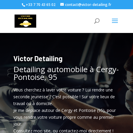
+33 7 70 43 65 02
contact@victor-detailing.fr
Victor Detailing
Detailing automobile à Cergy-
Pontoise, 95
Vous cherchez à laver votre voiture ? Lui rendre une
seconde jeunesse ? C’est possible ! Sur votre lieux de
travail ou à domicile.
Je me déplace autour de Cergy et Pontoise (95), pour
vous rendre votre voiture propre comme au premier
jour.
Consultez mon site, ou contactez-moi directement !