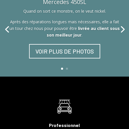
Mercedes 450SL
Quand on sort ce monstre, on le veut nickel.
Après des réparations longues mais nécessaires, elle a fait
un tour chez nous pour pouvoir être
livrée au client sous
son meilleur jour
.
VOIR PLUS DE PHOTOS
Professionnel