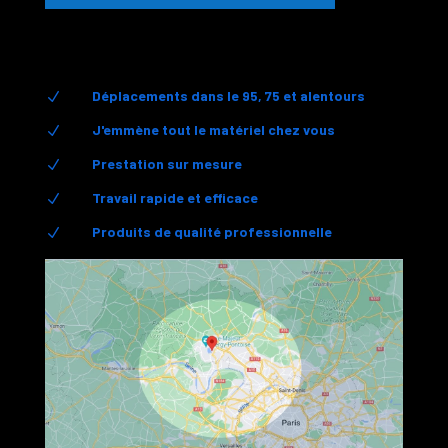
Déplacements dans le 95, 75 et alentours
N
J'emmène tout le matériel chez vous
N
Prestation sur mesure
N
Travail rapide et efficace
N
Produits de qualité professionnelle
N