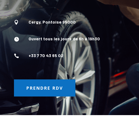
Cergy, Pontoise 95000

Ouvert tous les jours de 6h à 19h30

+33 7 70 43 65 02

PRENDRE RDV