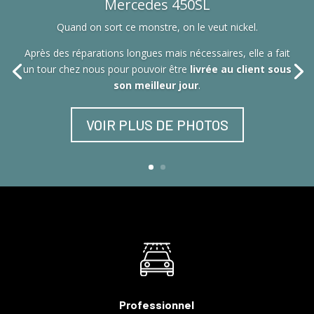
Mercedes 450SL
Quand on sort ce monstre, on le veut nickel.
Après des réparations longues mais nécessaires, elle a fait
un tour chez nous pour pouvoir être
livrée au client sous
son meilleur jour
.
VOIR PLUS DE PHOTOS
Professionnel