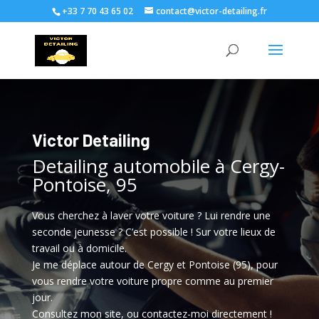
+33 7 70 43 65 02
contact@victor-detailing.fr
Victor Detailing
Detailing automobile à Cergy-
Pontoise, 95
Vous cherchez à laver votre voiture ? Lui rendre une
seconde jeunesse ? C’est possible ! Sur votre lieux de
travail ou à domicile.
Je me déplace autour de Cergy et Pontoise (95), pour
vous rendre votre voiture propre comme au premier
jour.
Consultez mon site, ou contactez-moi directement !