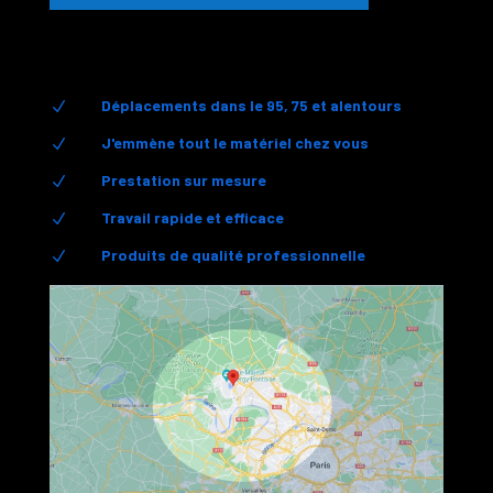
Déplacements dans le 95, 75 et alentours
N
J'emmène tout le matériel chez vous
N
Prestation sur mesure
N
Travail rapide et efficace
N
Produits de qualité professionnelle
N