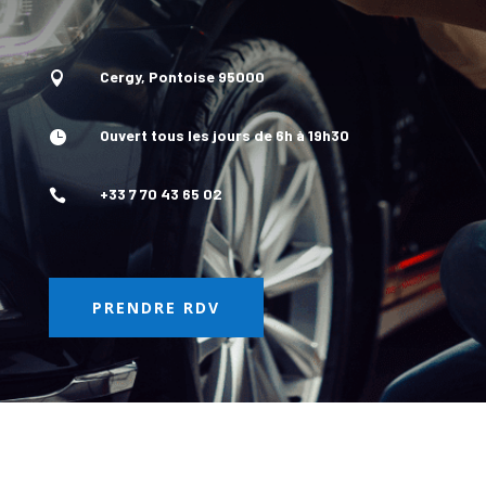
Cergy, Pontoise 95000

Ouvert tous les jours de 6h à 19h30

+33 7 70 43 65 02

PRENDRE RDV