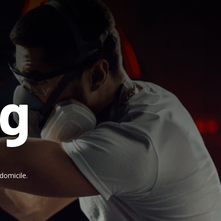
ng
domicile.