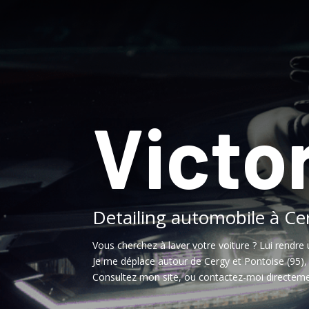
Victor
Detailing automobile à Ce
Vous cherchez à laver votre voiture ? Lui rendre 
Je me déplace autour de Cergy et Pontoise (95)
Consultez mon site, ou contactez-moi directeme