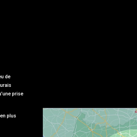
eu de
aurais
u’une prise
en plus