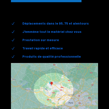
Déplacements dans le 95, 75 et alentours
N
J'emmène tout le matériel chez vous
N
Prestation sur mesure
N
Travail rapide et efficace
N
Produits de qualité professionnelle
N