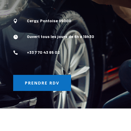
Cergy, Pontoise 95000

Ouvert tous les jours de 6h à 19h30

+33 7 70 43 65 02

PRENDRE RDV