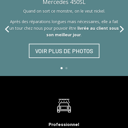
Mercedes 450SL
Quand on sort ce monstre, on le veut nickel.
Après des réparations longues mais nécessaires, elle a fait
un tour chez nous pour pouvoir être
livrée au client sous
son meilleur jour
.
VOIR PLUS DE PHOTOS
Professionnel