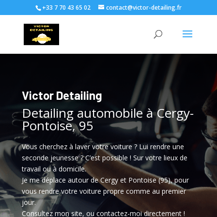
+33 7 70 43 65 02
contact@victor-detailing.fr
Victor Detailing
Detailing automobile à Cergy-
Pontoise, 95
Vous cherchez à laver votre voiture ? Lui rendre une
seconde jeunesse ? C’est possible ! Sur votre lieux de
travail ou à domicile.
Je me déplace autour de Cergy et Pontoise (95), pour
vous rendre votre voiture propre comme au premier
jour.
Consultez mon site, ou contactez-moi directement !