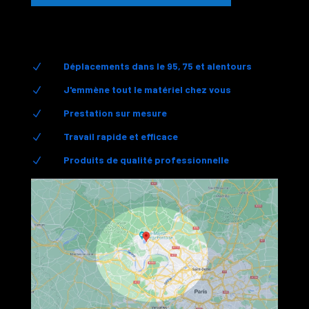
Déplacements dans le 95, 75 et alentours
N
J'emmène tout le matériel chez vous
N
Prestation sur mesure
N
Travail rapide et efficace
N
Produits de qualité professionnelle
N