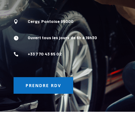
Cergy, Pontoise 95000

Ouvert tous les jours de 6h à 19h30

+33 7 70 43 65 02

PRENDRE RDV