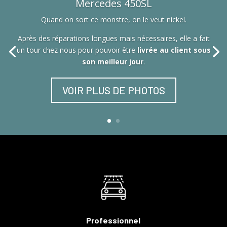
Mercedes 450SL
Quand on sort ce monstre, on le veut nickel.
Après des réparations longues mais nécessaires, elle a fait
un tour chez nous pour pouvoir être
livrée au client sous
son meilleur jour
.
VOIR PLUS DE PHOTOS
Professionnel