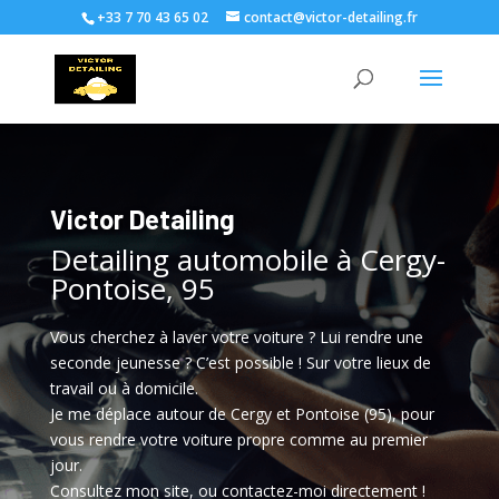
+33 7 70 43 65 02
contact@victor-detailing.fr
Victor Detailing
Detailing automobile à Cergy-
Pontoise, 95
Vous cherchez à laver votre voiture ? Lui rendre une
seconde jeunesse ? C’est possible ! Sur votre lieux de
travail ou à domicile.
Je me déplace autour de Cergy et Pontoise (95), pour
vous rendre votre voiture propre comme au premier
jour.
Consultez mon site, ou contactez-moi directement !