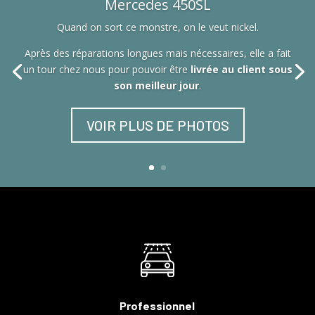
Mercedes 450SL
Quand on sort ce monstre, on le veut nickel.
Après des réparations longues mais nécessaires, elle a fait
un tour chez nous pour pouvoir être
livrée au client sous
son meilleur jour
.
VOIR PLUS DE PHOTOS
Professionnel