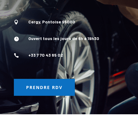
Cergy, Pontoise 95000

Ouvert tous les jours de 6h à 19h30

+33 7 70 43 65 02

PRENDRE RDV