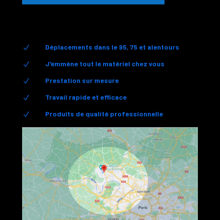
Déplacements dans le 95, 75 et alentours
N
J'emmène tout le matériel chez vous
N
Prestation sur mesure
N
Travail rapide et efficace
N
Produits de qualité professionnelle
N