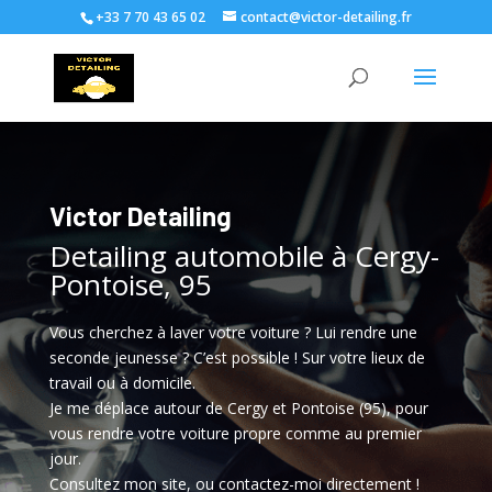
+33 7 70 43 65 02
contact@victor-detailing.fr
Victor Detailing
Detailing automobile à Cergy-
Pontoise, 95
Vous cherchez à laver votre voiture ? Lui rendre une
seconde jeunesse ? C’est possible ! Sur votre lieux de
travail ou à domicile.
Je me déplace autour de Cergy et Pontoise (95), pour
vous rendre votre voiture propre comme au premier
jour.
Consultez mon site, ou contactez-moi directement !