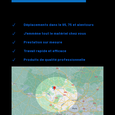
Déplacements dans le 95, 75 et alentours
N
J'emmène tout le matériel chez vous
N
Prestation sur mesure
N
Travail rapide et efficace
N
Produits de qualité professionnelle
N