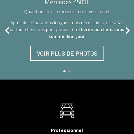
Mercedes 450SL
Quand on sort ce monstre, on le veut nickel.
Après des réparations longues mais nécessaires, elle a fait
un tour chez nous pour pouvoir être
livrée au client sous
son meilleur jour
.
VOIR PLUS DE PHOTOS
Professionnel