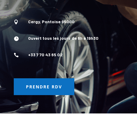
Cergy, Pontoise 95000

Ouvert tous les jours de 6h à 19h30

+33 7 70 43 65 02

PRENDRE RDV