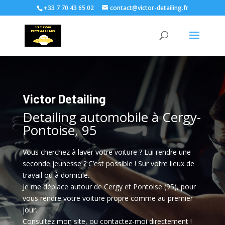
+33 7 70 43 65 02
contact@victor-detailing.fr
Victor Detailing
Detailing automobile à Cergy-
Pontoise, 95
Vous cherchez à laver votre voiture ? Lui rendre une
seconde jeunesse ? C’est possible ! Sur votre lieux de
travail ou à domicile.
Je me déplace autour de Cergy et Pontoise (95), pour
vous rendre votre voiture propre comme au premier
jour.
Consultez mon site, ou contactez-moi directement !