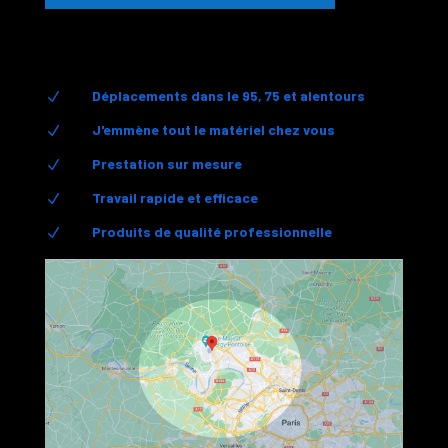
Déplacements dans le 95, 75 et alentours
N
J'emmène tout le matériel chez vous
N
Prestation sur mesure
N
Travail rapide et efficace
N
Produits de qualité professionnelle
N