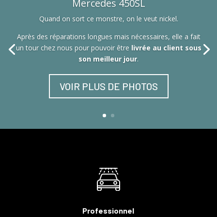
Mercedes 450SL
Quand on sort ce monstre, on le veut nickel.
Après des réparations longues mais nécessaires, elle a fait
un tour chez nous pour pouvoir être
livrée au client sous
son meilleur jour
.
VOIR PLUS DE PHOTOS
Professionnel