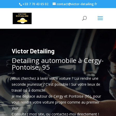
+33 7 70 43 65 02
contact@victor-detailing.fr
Victor Detailing
Detailing automobile à Cergy-
Pontoise, 95
Vous cherchez à laver votre voiture ? Lui rendre une
seconde jeunesse ? C’est possible ! Sur votre lieux de
travail ou à domicile.
Je me déplace autour de Cergy et Pontoise (95), pour
vous rendre votre voiture propre comme au premier
jour.
Consultez mon site, ou contactez-moi directement !