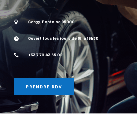
Cergy, Pontoise 95000

Ouvert tous les jours de 6h à 19h30

+33 7 70 43 65 02

PRENDRE RDV