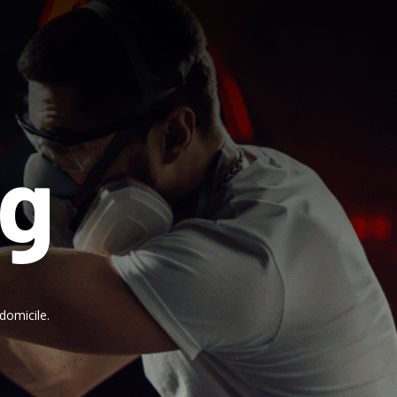
ng
domicile.