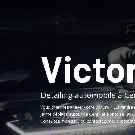
Victor
Detailing automobile à Ce
Vous cherchez à laver votre voiture ? Lui rendre 
Je me déplace autour de Cergy et Pontoise (95)
Consultez mon site, ou contactez-moi directeme