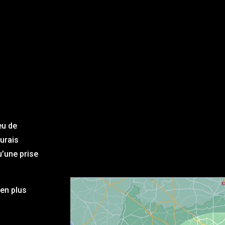
eu de
aurais
u’une prise
en plus