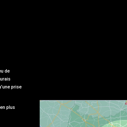
eu de
aurais
u’une prise
en plus