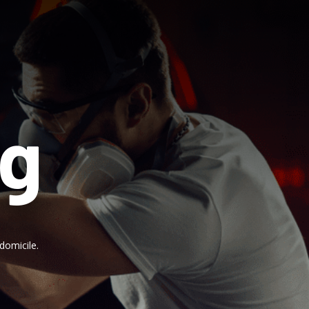
ng
domicile.