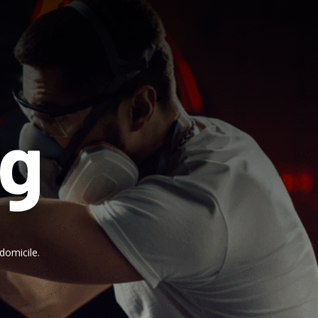
ng
domicile.