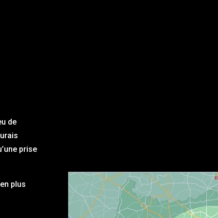
eu de
aurais
u’une prise
en plus