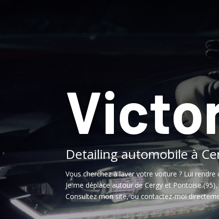
Victor
Detailing automobile à Ce
Vous cherchez à laver votre voiture ? Lui rendre 
Je me déplace autour de Cergy et Pontoise (95)
Consultez mon site, ou contactez-moi directeme