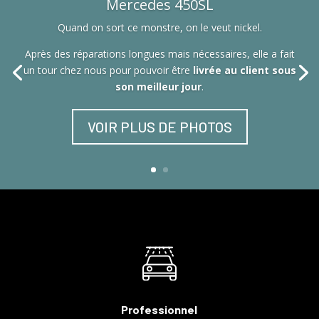
Mercedes 450SL
Quand on sort ce monstre, on le veut nickel.
Après des réparations longues mais nécessaires, elle a fait
un tour chez nous pour pouvoir être
livrée au client sous
son meilleur jour
.
VOIR PLUS DE PHOTOS
Professionnel