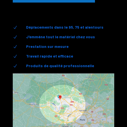
Déplacements dans le 95, 75 et alentours
N
J'emmène tout le matériel chez vous
N
Prestation sur mesure
N
Travail rapide et efficace
N
Produits de qualité professionnelle
N