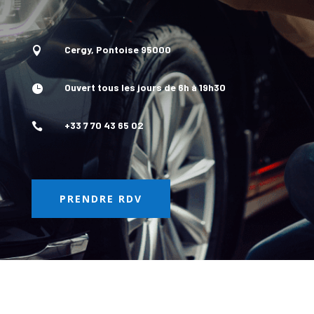
Cergy, Pontoise 95000

Ouvert tous les jours de 6h à 19h30

+33 7 70 43 65 02

PRENDRE RDV