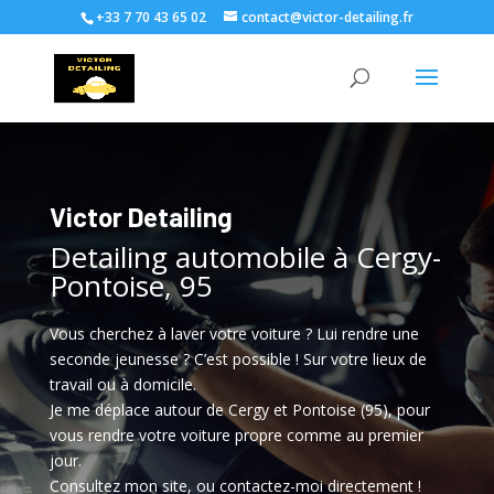
+33 7 70 43 65 02
contact@victor-detailing.fr
Victor Detailing
Detailing automobile à Cergy-
Pontoise, 95
Vous cherchez à laver votre voiture ? Lui rendre une
seconde jeunesse ? C’est possible ! Sur votre lieux de
travail ou à domicile.
Je me déplace autour de Cergy et Pontoise (95), pour
vous rendre votre voiture propre comme au premier
jour.
Consultez mon site, ou contactez-moi directement !