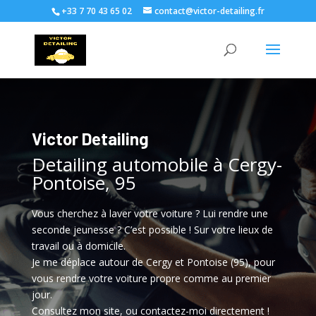
+33 7 70 43 65 02
contact@victor-detailing.fr
Victor Detailing
Detailing automobile à Cergy-
Pontoise, 95
Vous cherchez à laver votre voiture ? Lui rendre une
seconde jeunesse ? C’est possible ! Sur votre lieux de
travail ou à domicile.
Je me déplace autour de Cergy et Pontoise (95), pour
vous rendre votre voiture propre comme au premier
jour.
Consultez mon site, ou contactez-moi directement !