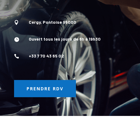
Cergy, Pontoise 95000

Ouvert tous les jours de 6h à 19h30

+33 7 70 43 65 02

PRENDRE RDV