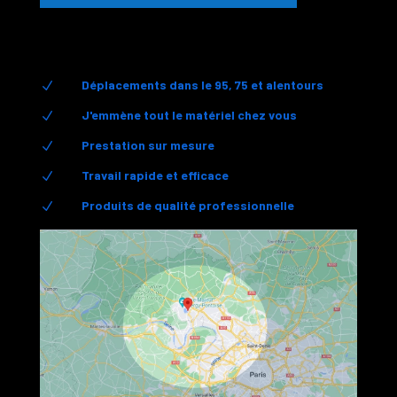
Déplacements dans le 95, 75 et alentours
N
J'emmène tout le matériel chez vous
N
Prestation sur mesure
N
Travail rapide et efficace
N
Produits de qualité professionnelle
N