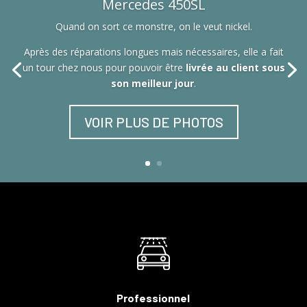
Mercedes 450SL
Quand on sort ce monstre, on le veut nickel.
Après des réparations longues mais nécessaires, elle a fait
un tour chez nous pour pouvoir être
livrée au client sous
son meilleur jour
.
VOIR PLUS DE PHOTOS
Professionnel