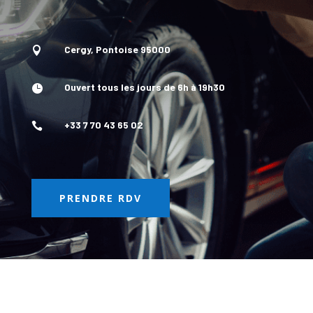
Cergy, Pontoise 95000

Ouvert tous les jours de 6h à 19h30

+33 7 70 43 65 02

PRENDRE RDV