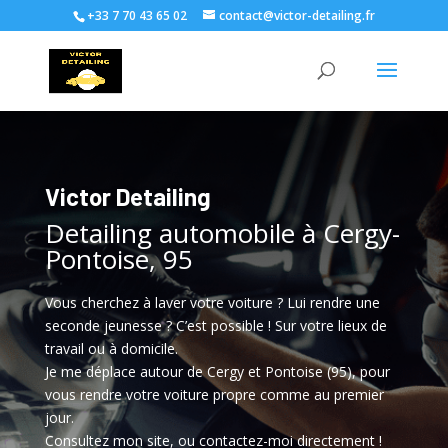
+33 7 70 43 65 02
contact@victor-detailing.fr
Victor Detailing
Detailing automobile à Cergy-
Pontoise, 95
Vous cherchez à laver votre voiture ? Lui rendre une
seconde jeunesse ? C’est possible ! Sur votre lieux de
travail ou à domicile.
Je me déplace autour de Cergy et Pontoise (95), pour
vous rendre votre voiture propre comme au premier
jour.
Consultez mon site, ou contactez-moi directement !