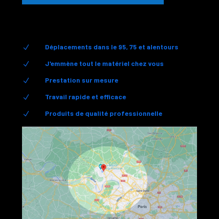
Déplacements dans le 95, 75 et alentours
N
J'emmène tout le matériel chez vous
N
Prestation sur mesure
N
Travail rapide et efficace
N
Produits de qualité professionnelle
N