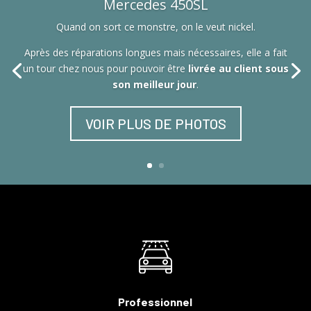
Mercedes 450SL
Quand on sort ce monstre, on le veut nickel.
Après des réparations longues mais nécessaires, elle a fait
un tour chez nous pour pouvoir être
livrée au client sous
son meilleur jour
.
VOIR PLUS DE PHOTOS
Professionnel