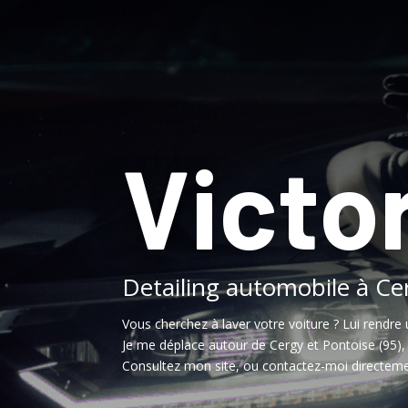
Victor
Detailing automobile à Ce
Vous cherchez à laver votre voiture ? Lui rendre 
Je me déplace autour de Cergy et Pontoise (95)
Consultez mon site, ou contactez-moi directeme