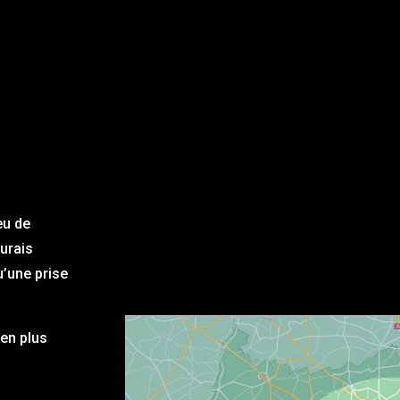
eu de
aurais
u’une prise
en plus