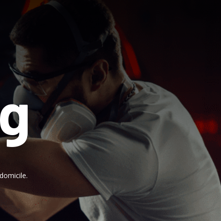
ng
domicile.