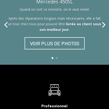
Mercedes 450SL
Quand on sort ce monstre, on le veut nickel.
Après des réparations longues mais nécessaires, elle a fait
un tour chez nous pour pouvoir être
livrée au client sous
son meilleur jour
.
VOIR PLUS DE PHOTOS
Professionnel