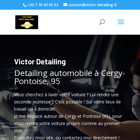
+33 7 70 43 65 02
contact@victor-detailing.fr
Victor Detailing
Detailing automobile à Cergy-
Pontoise, 95
Vous cherchez à laver votre voiture ? Lui rendre une
seconde jeunesse ? C’est possible ! Sur votre lieux de
travail ou à domicile.
Je me déplace autour de Cergy et Pontoise (95), pour
vous rendre votre voiture propre comme au premier
jour.
Consultez mon site, ou contactez-moi directement !