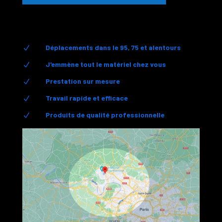
Déplacements dans le 95, 75 et alentours
N
J'emmène tout le matériel chez vous
N
Prestation sur mesure
N
Travail rapide et efficace
N
Produits de qualité professionnelle
N