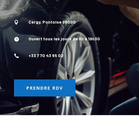
Cergy, Pontoise 95000

Ouvert tous les jours de 6h à 19h30

+33 7 70 43 65 02

PRENDRE RDV