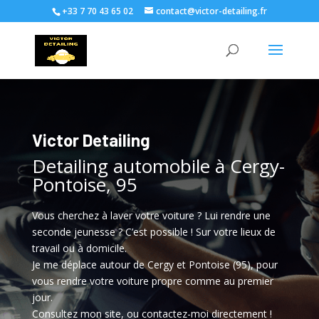
+33 7 70 43 65 02
contact@victor-detailing.fr
Victor Detailing
Detailing automobile à Cergy-
Pontoise, 95
Vous cherchez à laver votre voiture ? Lui rendre une
seconde jeunesse ? C’est possible ! Sur votre lieux de
travail ou à domicile.
Je me déplace autour de Cergy et Pontoise (95), pour
vous rendre votre voiture propre comme au premier
jour.
Consultez mon site, ou contactez-moi directement !