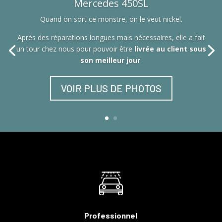
Mercedes 450SL
Quand on sort ce monstre, on le veut nickel.
Après des réparations longues mais nécessaires, elle a fait
un tour chez nous pour pouvoir être
livrée au client sous
son meilleur jour
.
VOIR PLUS DE PHOTOS
Professionnel