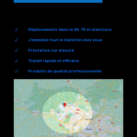
Déplacements dans le 95, 75 et alentours
N
J'emmène tout le matériel chez vous
N
Prestation sur mesure
N
Travail rapide et efficace
N
Produits de qualité professionnelle
N