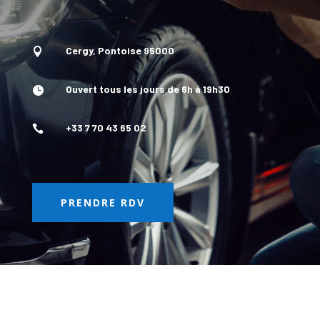
Cergy, Pontoise 95000

Ouvert tous les jours de 6h à 19h30

+33 7 70 43 65 02

PRENDRE RDV