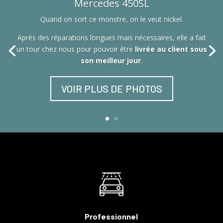
Mercedes 450SL
Quand on sort ce monstre, on le veut nickel.
Après des réparations longues mais nécessaires, elle a fait
un tour chez nous pour pouvoir être
livrée au client sous
son meilleur jour
.
VOIR PLUS DE PHOTOS
Professionnel