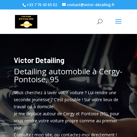
+33 7 70 43 65 02
contact@victor-detailing.fr
Victor Detailing
Detailing automobile à Cergy-
Pontoise, 95
Vous cherchez à laver votre voiture ? Lui rendre une
seconde jeunesse ? C’est possible ! Sur votre lieux de
travail ou à domicile.
Je me déplace autour de Cergy et Pontoise (95), pour
vous rendre votre voiture propre comme au premier
jour.
Consultez mon site, ou contactez-moi directement !