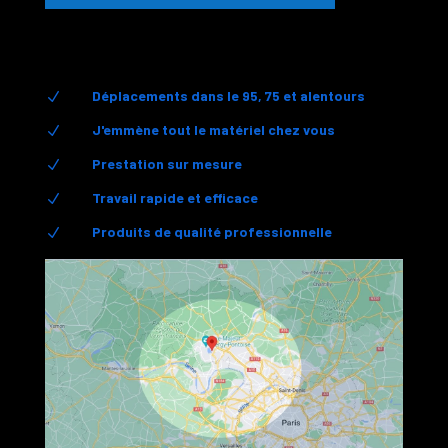
Déplacements dans le 95, 75 et alentours
N
J'emmène tout le matériel chez vous
N
Prestation sur mesure
N
Travail rapide et efficace
N
Produits de qualité professionnelle
N