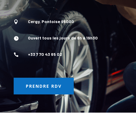
Cergy, Pontoise 95000

Ouvert tous les jours de 6h à 19h30

+33 7 70 43 65 02

PRENDRE RDV