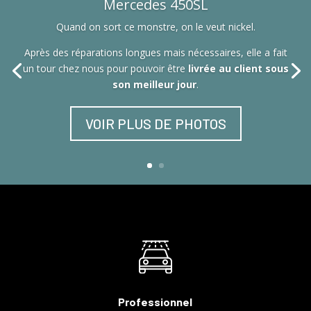
Mercedes 450SL
Quand on sort ce monstre, on le veut nickel.
Après des réparations longues mais nécessaires, elle a fait
un tour chez nous pour pouvoir être
livrée au client sous
son meilleur jour
.
VOIR PLUS DE PHOTOS
Professionnel