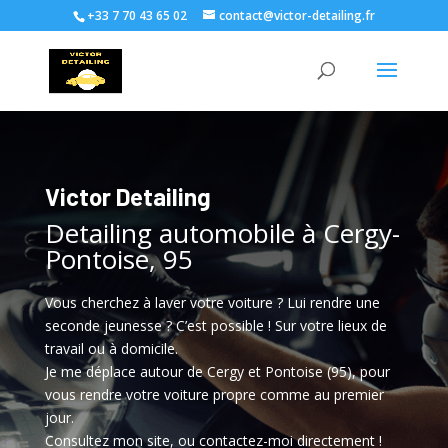
+33 7 70 43 65 02
contact@victor-detailing.fr
Victor Detailing
Detailing automobile à Cergy-
Pontoise, 95
Vous cherchez à laver votre voiture ? Lui rendre une
seconde jeunesse ? C’est possible ! Sur votre lieux de
travail ou à domicile.
Je me déplace autour de Cergy et Pontoise (95), pour
vous rendre votre voiture propre comme au premier
jour.
Consultez mon site, ou contactez-moi directement !