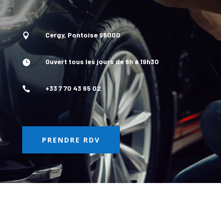
Cergy, Pontoise 95000

Ouvert tous les jours de 6h à 19h30

+33 7 70 43 65 02

PRENDRE RDV