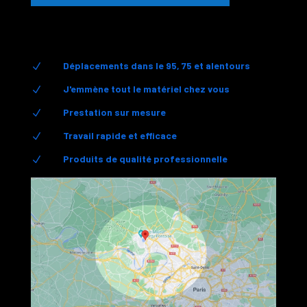
Déplacements dans le 95, 75 et alentours
N
J'emmène tout le matériel chez vous
N
Prestation sur mesure
N
Travail rapide et efficace
N
Produits de qualité professionnelle
N