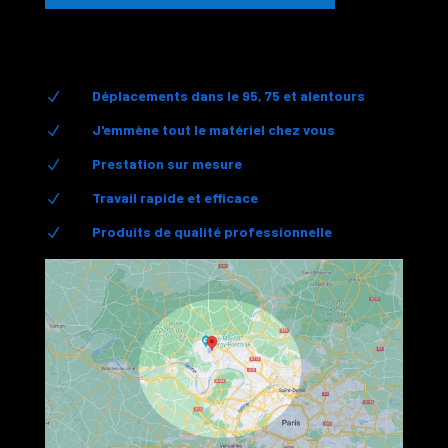
Déplacements dans le 95, 75 et alentours
N
J'emmène tout le matériel chez vous
N
Prestation sur mesure
N
Travail rapide et efficace
N
Produits de qualité professionnelle
N