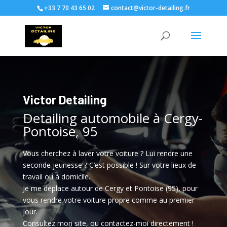
+33 7 70 43 65 02
contact@victor-detailing.fr
Victor Detailing
Detailing automobile à Cergy-
Pontoise, 95
Vous cherchez à laver votre voiture ? Lui rendre une
seconde jeunesse ? C’est possible ! Sur votre lieux de
travail ou à domicile.
Je me déplace autour de Cergy et Pontoise (95), pour
vous rendre votre voiture propre comme au premier
jour.
Consultez mon site, ou contactez-moi directement !