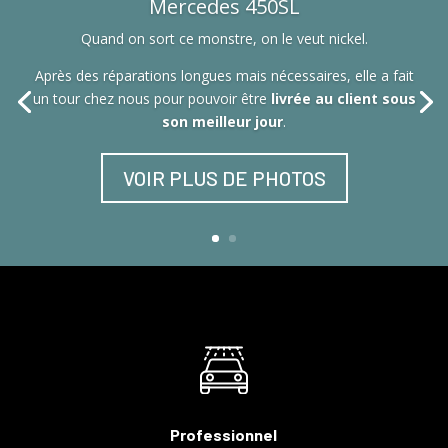
Mercedes 450SL
Quand on sort ce monstre, on le veut nickel.
Après des réparations longues mais nécessaires, elle a fait
un tour chez nous pour pouvoir être
livrée au client sous
son meilleur jour
.
VOIR PLUS DE PHOTOS
Professionnel