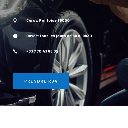
Cergy, Pontoise 95000

Ouvert tous les jours de 6h à 19h30

+33 7 70 43 65 02

PRENDRE RDV