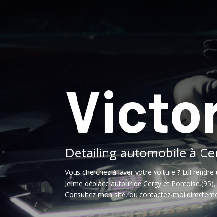
Victor
Detailing automobile à Ce
Vous cherchez à laver votre voiture ? Lui rendre 
Je me déplace autour de Cergy et Pontoise (95)
Consultez mon site, ou contactez-moi directeme