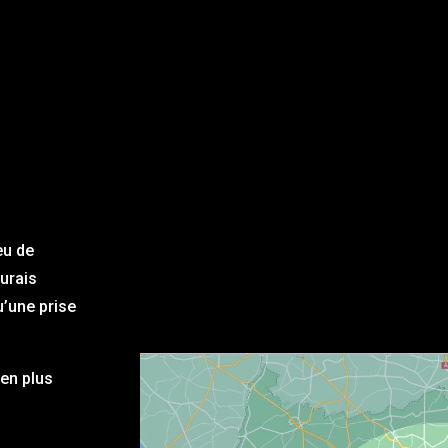
eu de
aurais
u’une prise
en plus