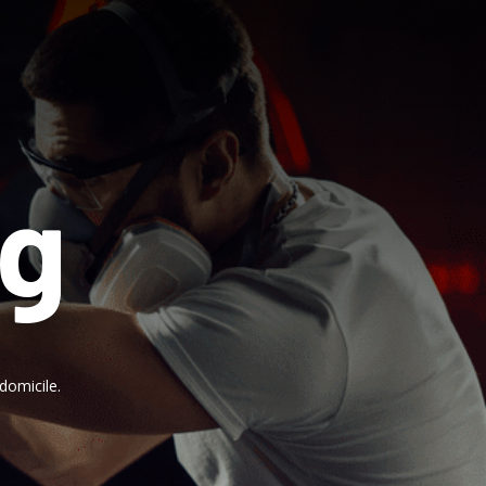
ng
domicile.