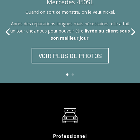
Mercedes 450SL
Quand on sort ce monstre, on le veut nickel.
Après des réparations longues mais nécessaires, elle a fait
un tour chez nous pour pouvoir être
livrée au client sous
son meilleur jour
.
VOIR PLUS DE PHOTOS
Professionnel