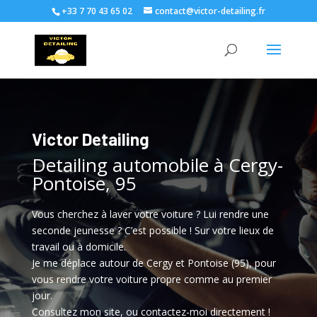
+33 7 70 43 65 02
contact@victor-detailing.fr
Victor Detailing
Detailing automobile à Cergy-
Pontoise, 95
Vous cherchez à laver votre voiture ? Lui rendre une
seconde jeunesse ? C’est possible ! Sur votre lieux de
travail ou à domicile.
Je me déplace autour de Cergy et Pontoise (95), pour
vous rendre votre voiture propre comme au premier
jour.
Consultez mon site, ou contactez-moi directement !