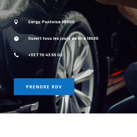
Cergy, Pontoise 95000

Ouvert tous les jours de 6h à 19h30

+33 7 70 43 65 02

PRENDRE RDV