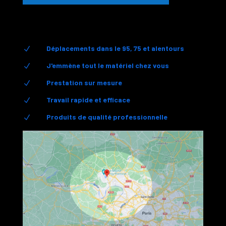
Déplacements dans le 95, 75 et alentours
N
J'emmène tout le matériel chez vous
N
Prestation sur mesure
N
Travail rapide et efficace
N
Produits de qualité professionnelle
N