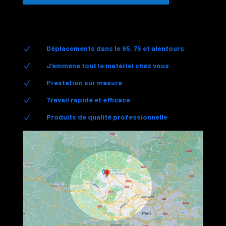
Déplacements dans le 95, 75 et alentours
N
J'emmène tout le matériel chez vous
N
Prestation sur mesure
N
Travail rapide et efficace
N
Produits de qualité professionnelle
N