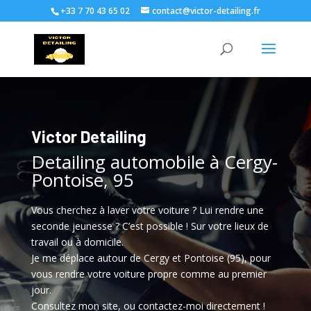
+33 7 70 43 65 02
contact@victor-detailing.fr
Victor Detailing
Detailing automobile à Cergy-
Pontoise, 95
Vous cherchez à laver votre voiture ? Lui rendre une
seconde jeunesse ? C’est possible ! Sur votre lieux de
travail ou à domicile.
Je me déplace autour de Cergy et Pontoise (95), pour
vous rendre votre voiture propre comme au premier
jour.
Consultez mon site, ou contactez-moi directement !