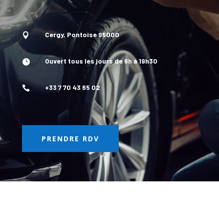
Cergy, Pontoise 95000

Ouvert tous les jours de 6h à 19h30

+33 7 70 43 65 02

PRENDRE RDV