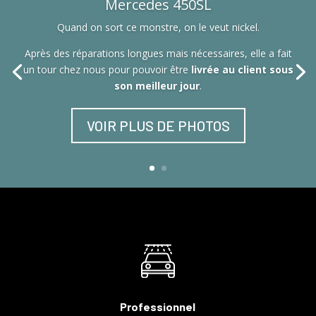
Mercedes 450SL
Quand on sort ce monstre, on le veut nickel.
Après des réparations longues mais nécessaires, elle a fait
un tour chez nous pour pouvoir être
livrée au client sous
son meilleur jour
.
VOIR PLUS DE PHOTOS
Professionnel