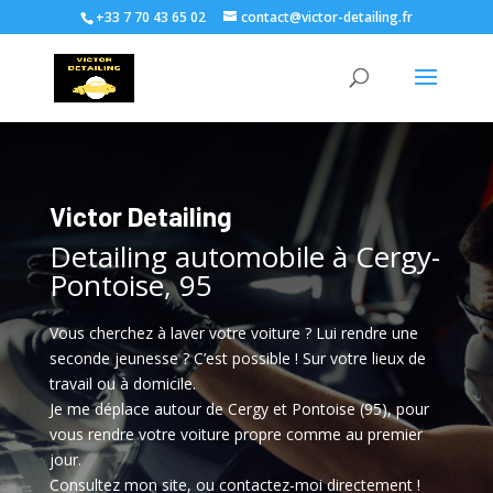
+33 7 70 43 65 02
contact@victor-detailing.fr
Victor Detailing
Detailing automobile à Cergy-
Pontoise, 95
Vous cherchez à laver votre voiture ? Lui rendre une
seconde jeunesse ? C’est possible ! Sur votre lieux de
travail ou à domicile.
Je me déplace autour de Cergy et Pontoise (95), pour
vous rendre votre voiture propre comme au premier
jour.
Consultez mon site, ou contactez-moi directement !