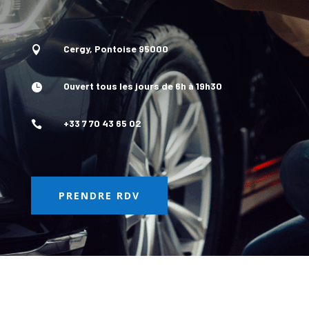
Cergy, Pontoise 95000

Ouvert tous les jours de 6h à 19h30

+33 7 70 43 65 02

PRENDRE RDV