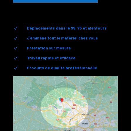
Déplacements dans le 95, 75 et alentours
N
J'emmène tout le matériel chez vous
N
Prestation sur mesure
N
Travail rapide et efficace
N
Produits de qualité professionnelle
N