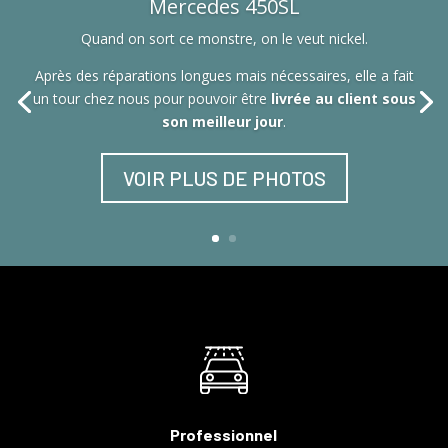
Mercedes 450SL
Quand on sort ce monstre, on le veut nickel.
Après des réparations longues mais nécessaires, elle a fait
un tour chez nous pour pouvoir être
livrée au client sous
son meilleur jour
.
VOIR PLUS DE PHOTOS
Professionnel