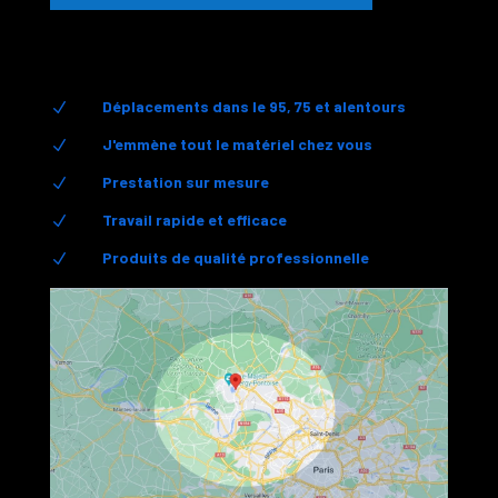
Déplacements dans le 95, 75 et alentours
N
J'emmène tout le matériel chez vous
N
Prestation sur mesure
N
Travail rapide et efficace
N
Produits de qualité professionnelle
N