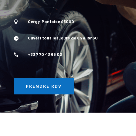
Cergy, Pontoise 95000

Ouvert tous les jours de 6h à 19h30

+33 7 70 43 65 02

PRENDRE RDV