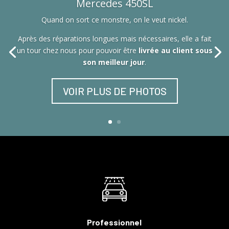
Mercedes 450SL
Quand on sort ce monstre, on le veut nickel.
Après des réparations longues mais nécessaires, elle a fait
un tour chez nous pour pouvoir être
livrée au client sous
son meilleur jour
.
VOIR PLUS DE PHOTOS
Professionnel