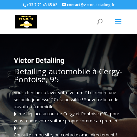
+33 7 70 43 65 02
contact@victor-detailing.fr
Victor Detailing
Detailing automobile à Cergy-
Pontoise, 95
Vous cherchez à laver votre voiture ? Lui rendre une
seconde jeunesse ? C’est possible ! Sur votre lieux de
travail ou à domicile.
Je me déplace autour de Cergy et Pontoise (95), pour
vous rendre votre voiture propre comme au premier
jour.
Consultez mon site, ou contactez-moi directement !