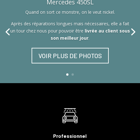
Mercedes 450SL
Quand on sort ce monstre, on le veut nickel.
Après des réparations longues mais nécessaires, elle a fait
un tour chez nous pour pouvoir être
livrée au client sous
son meilleur jour
.
VOIR PLUS DE PHOTOS
Professionnel