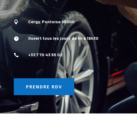
Cergy, Pontoise 95000

Ouvert tous les jours de 6h à 19h30

+33 7 70 43 65 02

PRENDRE RDV