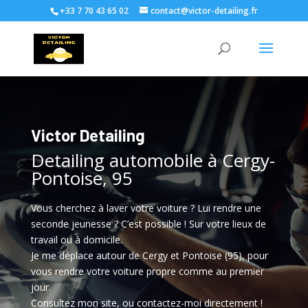
+33 7 70 43 65 02
contact@victor-detailing.fr
Victor Detailing
Detailing automobile à Cergy-
Pontoise, 95
Vous cherchez à laver votre voiture ? Lui rendre une
seconde jeunesse ? C’est possible ! Sur votre lieux de
travail ou à domicile.
Je me déplace autour de Cergy et Pontoise (95), pour
vous rendre votre voiture propre comme au premier
jour.
Consultez mon site, ou contactez-moi directement !