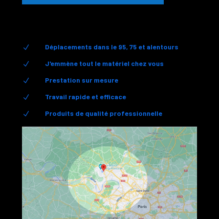
Déplacements dans le 95, 75 et alentours
N
J'emmène tout le matériel chez vous
N
Prestation sur mesure
N
Travail rapide et efficace
N
Produits de qualité professionnelle
N