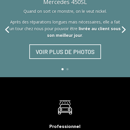
Mercedes 450SL
Quand on sort ce monstre, on le veut nickel.
Après des réparations longues mais nécessaires, elle a fait
un tour chez nous pour pouvoir être
livrée au client sous
son meilleur jour
.
VOIR PLUS DE PHOTOS
Professionnel