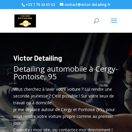
+33 7 70 43 65 02
contact@victor-detailing.fr
Victor Detailing
Detailing automobile à Cergy-
Pontoise, 95
Vous cherchez à laver votre voiture ? Lui rendre une
seconde jeunesse ? C’est possible ! Sur votre lieux de
travail ou à domicile.
Je me déplace autour de Cergy et Pontoise (95), pour
vous rendre votre voiture propre comme au premier
jour.
Consultez mon site, ou contactez-moi directement !