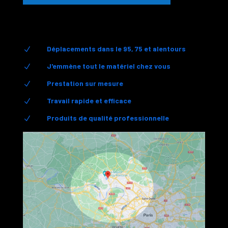
Déplacements dans le 95, 75 et alentours
N
J'emmène tout le matériel chez vous
N
Prestation sur mesure
N
Travail rapide et efficace
N
Produits de qualité professionnelle
N