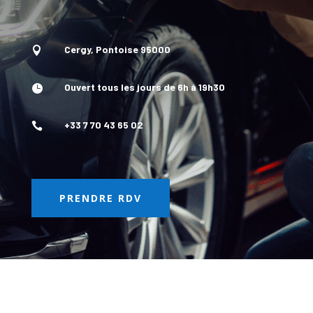
Cergy, Pontoise 95000

Ouvert tous les jours de 6h à 19h30

+33 7 70 43 65 02

PRENDRE RDV