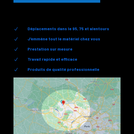
Déplacements dans le 95, 75 et alentours
N
J'emmène tout le matériel chez vous
N
Prestation sur mesure
N
Travail rapide et efficace
N
Produits de qualité professionnelle
N