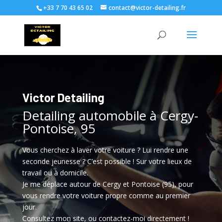
+33 7 70 43 65 02
contact@victor-detailing.fr
Victor Detailing
Detailing automobile à Cergy-
Pontoise, 95
Vous cherchez à laver votre voiture ? Lui rendre une
seconde jeunesse ? C’est possible ! Sur votre lieux de
travail ou à domicile.
Je me déplace autour de Cergy et Pontoise (95), pour
vous rendre votre voiture propre comme au premier
jour.
Consultez mon site, ou contactez-moi directement !