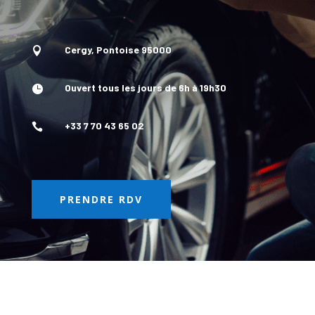
Cergy, Pontoise 95000

Ouvert tous les jours de 6h à 19h30

+33 7 70 43 65 02

PRENDRE RDV