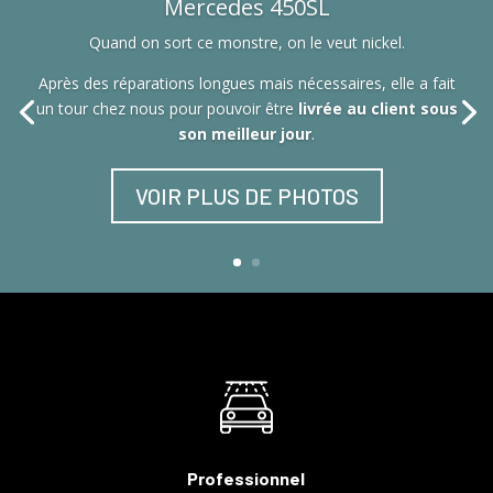
Mercedes 450SL
Quand on sort ce monstre, on le veut nickel.
Après des réparations longues mais nécessaires, elle a fait
un tour chez nous pour pouvoir être
livrée au client sous
son meilleur jour
.
VOIR PLUS DE PHOTOS
Professionnel