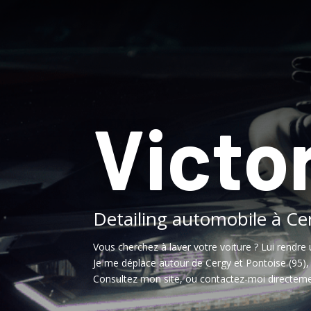
Victor
Detailing automobile à Ce
Vous cherchez à laver votre voiture ? Lui rendre 
Je me déplace autour de Cergy et Pontoise (95)
Consultez mon site, ou contactez-moi directeme