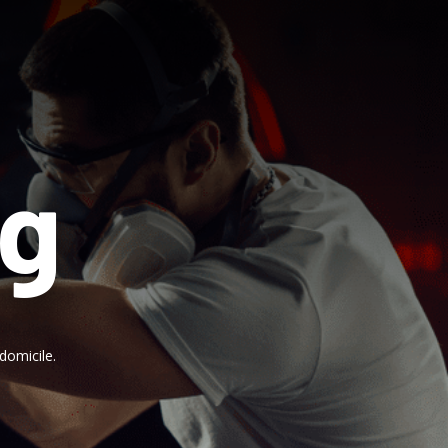
ng
domicile.