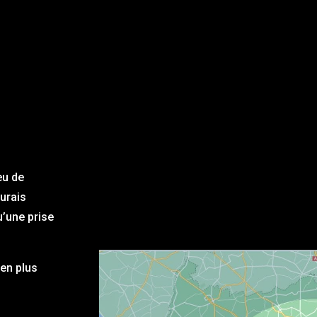
eu de
aurais
u’une prise
en plus