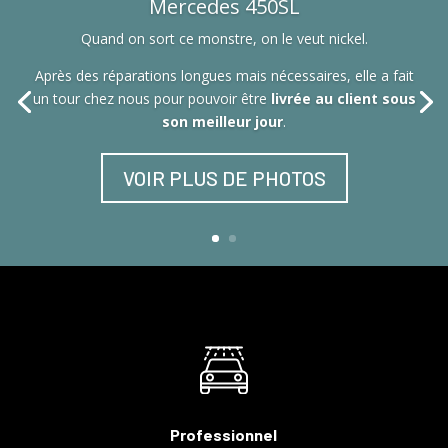
Mercedes 450SL
Quand on sort ce monstre, on le veut nickel.
Après des réparations longues mais nécessaires, elle a fait
un tour chez nous pour pouvoir être
livrée au client sous
son meilleur jour
.
VOIR PLUS DE PHOTOS
Professionnel