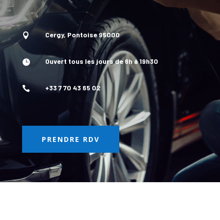
Cergy, Pontoise 95000

Ouvert tous les jours de 6h à 19h30

+33 7 70 43 65 02

PRENDRE RDV