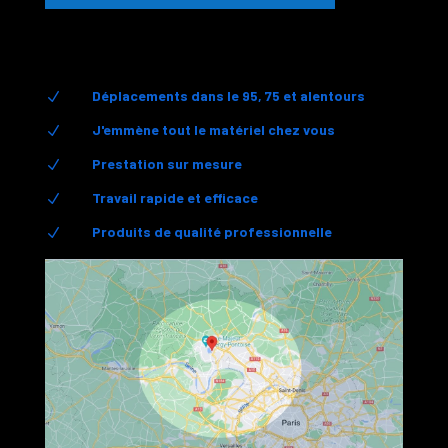
Déplacements dans le 95, 75 et alentours
N
J'emmène tout le matériel chez vous
N
Prestation sur mesure
N
Travail rapide et efficace
N
Produits de qualité professionnelle
N