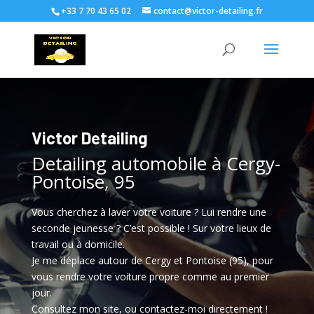
+33 7 70 43 65 02
contact@victor-detailing.fr
Victor Detailing
Detailing automobile à Cergy-
Pontoise, 95
Vous cherchez à laver votre voiture ? Lui rendre une
seconde jeunesse ? C’est possible ! Sur votre lieux de
travail ou à domicile.
Je me déplace autour de Cergy et Pontoise (95), pour
vous rendre votre voiture propre comme au premier
jour.
Consultez mon site, ou contactez-moi directement !