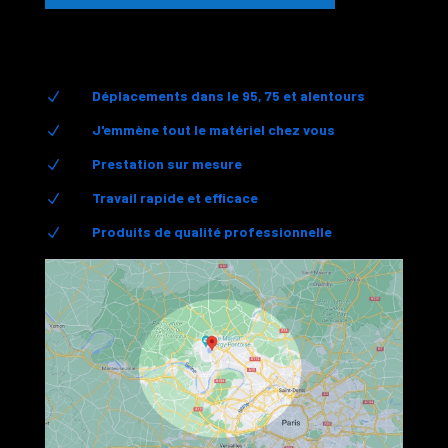
Déplacements dans le 95, 75 et alentours
N
J'emmène tout le matériel chez vous
N
Prestation sur mesure
N
Travail rapide et efficace
N
Produits de qualité professionnelle
N