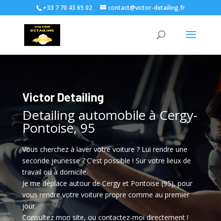
+33 7 70 43 65 02
contact@victor-detailing.fr
Victor Detailing
Detailing automobile à Cergy-
Pontoise, 95
Vous cherchez à laver votre voiture ? Lui rendre une
seconde jeunesse ? C’est possible ! Sur votre lieux de
travail ou à domicile.
Je me déplace autour de Cergy et Pontoise (95), pour
vous rendre votre voiture propre comme au premier
jour.
Consultez mon site, ou contactez-moi directement !