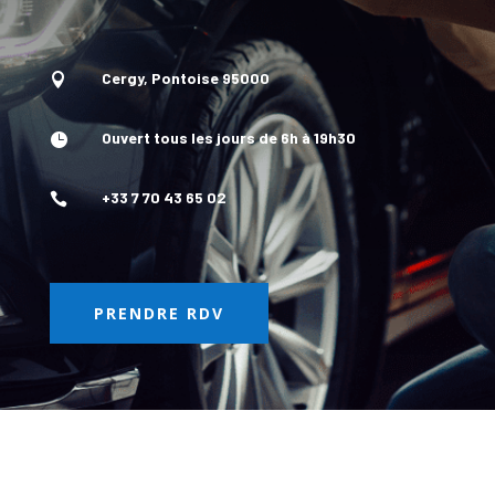
Cergy, Pontoise 95000

Ouvert tous les jours de 6h à 19h30

+33 7 70 43 65 02

PRENDRE RDV