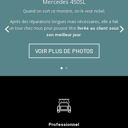
Mercedes 450SL
Quand on sort ce monstre, on le veut nickel.
Après des réparations longues mais nécessaires, elle a fait
un tour chez nous pour pouvoir être
livrée au client sous
son meilleur jour
.
VOIR PLUS DE PHOTOS
Professionnel