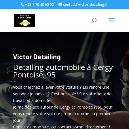
+33 7 70 43 65 02
contact@victor-detailing.fr
Victor Detailing
Detailing automobile à Cergy-
Pontoise, 95
Vous cherchez à laver votre voiture ? Lui rendre une
seconde jeunesse ? C’est possible ! Sur votre lieux de
travail ou à domicile.
Je me déplace autour de Cergy et Pontoise (95), pour
vous rendre votre voiture propre comme au premier
jour.
Consultez mon site, ou contactez-moi directement !