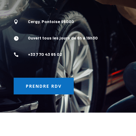
Cergy, Pontoise 95000

Ouvert tous les jours de 6h à 19h30

+33 7 70 43 65 02

PRENDRE RDV