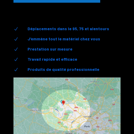
Déplacements dans le 95, 75 et alentours
N
J'emmène tout le matériel chez vous
N
Prestation sur mesure
N
Travail rapide et efficace
N
Produits de qualité professionnelle
N