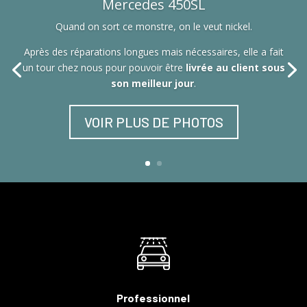
Mercedes 450SL
Quand on sort ce monstre, on le veut nickel.
Après des réparations longues mais nécessaires, elle a fait
un tour chez nous pour pouvoir être
livrée au client sous
son meilleur jour
.
VOIR PLUS DE PHOTOS
Professionnel