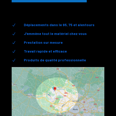
Déplacements dans le 95, 75 et alentours
N
J'emmène tout le matériel chez vous
N
Prestation sur mesure
N
Travail rapide et efficace
N
Produits de qualité professionnelle
N