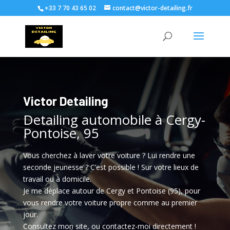
+33 7 70 43 65 02
contact@victor-detailing.fr
Victor Detailing
Detailing automobile à Cergy-
Pontoise, 95
Vous cherchez à laver votre voiture ? Lui rendre une
seconde jeunesse ? C’est possible ! Sur votre lieux de
travail ou à domicile.
Je me déplace autour de Cergy et Pontoise (95), pour
vous rendre votre voiture propre comme au premier
jour.
Consultez mon site, ou contactez-moi directement !