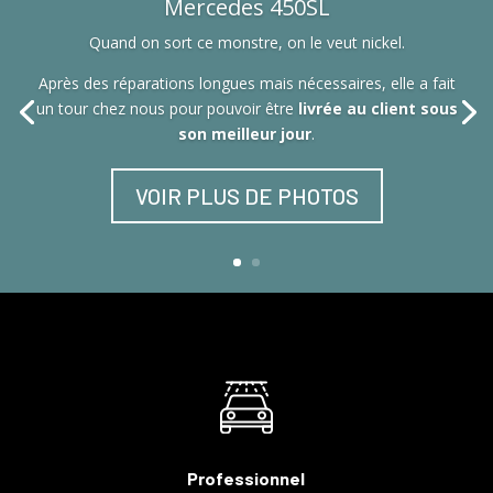
Mercedes 450SL
Quand on sort ce monstre, on le veut nickel.
Après des réparations longues mais nécessaires, elle a fait
un tour chez nous pour pouvoir être
livrée au client sous
son meilleur jour
.
VOIR PLUS DE PHOTOS
Professionnel