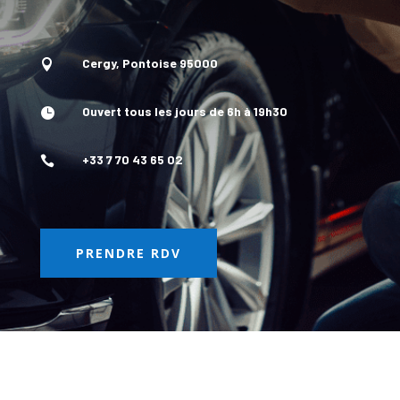
Cergy, Pontoise 95000

Ouvert tous les jours de 6h à 19h30

+33 7 70 43 65 02

PRENDRE RDV