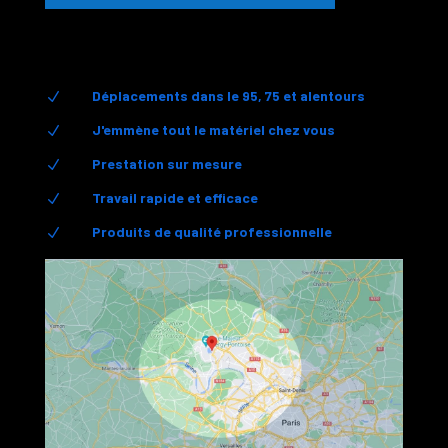
Déplacements dans le 95, 75 et alentours
N
J'emmène tout le matériel chez vous
N
Prestation sur mesure
N
Travail rapide et efficace
N
Produits de qualité professionnelle
N