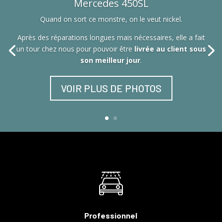
Mercedes 450SL
Quand on sort ce monstre, on le veut nickel.
Après des réparations longues mais nécessaires, elle a fait
un tour chez nous pour pouvoir être
livrée au client sous
son meilleur jour
.
VOIR PLUS DE PHOTOS
Professionnel