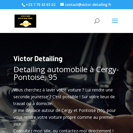
+33 7 70 43 65 02
contact@victor-detailing.fr
Victor Detailing
Detailing automobile à Cergy-
Pontoise, 95
Vous cherchez à laver votre voiture ? Lui rendre une
seconde jeunesse ? C’est possible ! Sur votre lieux de
travail ou à domicile.
Je me déplace autour de Cergy et Pontoise (95), pour
vous rendre votre voiture propre comme au premier
jour.
Consultez mon site, ou contactez-moi directement !