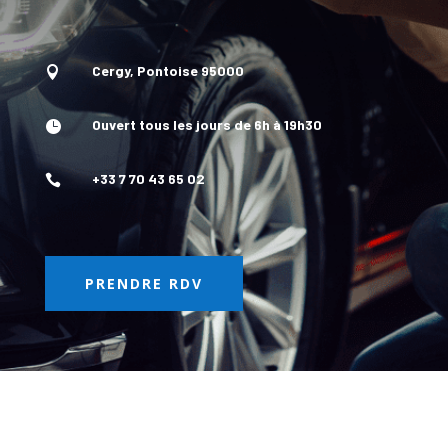
Cergy, Pontoise 95000

Ouvert tous les jours de 6h à 19h30

+33 7 70 43 65 02

PRENDRE RDV