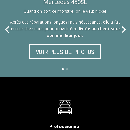
Mercedes 450SL
Quand on sort ce monstre, on le veut nickel.
Après des réparations longues mais nécessaires, elle a fait
un tour chez nous pour pouvoir être
livrée au client sous
son meilleur jour
.
VOIR PLUS DE PHOTOS
Professionnel