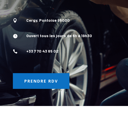
Cergy, Pontoise 95000

Ouvert tous les jours de 6h à 19h30

+33 7 70 43 65 02

PRENDRE RDV