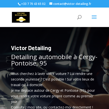
+33 7 70 43 65 02
contact@victor-detailing.fr
Victor Detailing
Detailing automobile à Cergy-
Pontoise, 95
Vous cherchez à laver votre voiture ? Lui rendre une
seconde jeunesse ? C’est possible ! Sur votre lieux de
travail ou à domicile.
Je me déplace autour de Cergy et Pontoise (95), pour
vous rendre votre voiture propre comme au premier
jour.
Consultez mon site, ou contactez-moi directement !