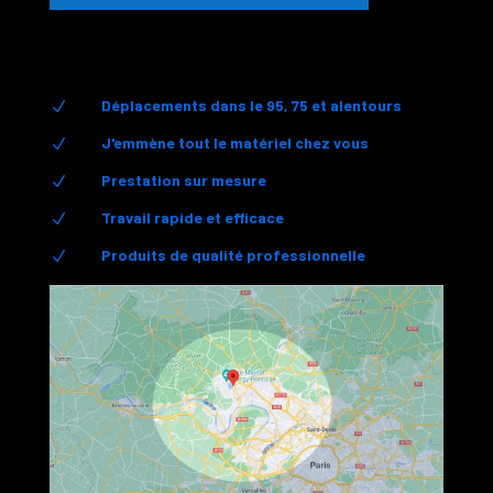
Déplacements dans le 95, 75 et alentours
N
J'emmène tout le matériel chez vous
N
Prestation sur mesure
N
Travail rapide et efficace
N
Produits de qualité professionnelle
N