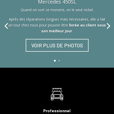
Mercedes 450SL
Quand on sort ce monstre, on le veut nickel.
Après des réparations longues mais nécessaires, elle a fait
un tour chez nous pour pouvoir être
livrée au client sous
son meilleur jour
.
VOIR PLUS DE PHOTOS
Professionnel