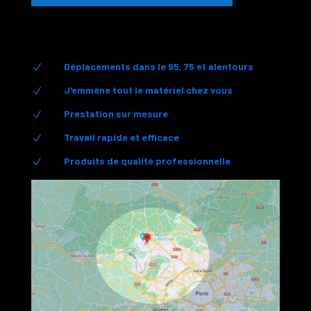
Déplacements dans le 95, 75 et alentours
N
J'emmène tout le matériel chez vous
N
Prestation sur mesure
N
Travail rapide et efficace
N
Produits de qualité professionnelle
N