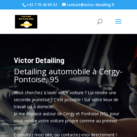
+33 7 70 43 65 02
contact@victor-detailing.fr
Victor Detailing
Detailing automobile à Cergy-
Pontoise, 95
Vous cherchez à laver votre voiture ? Lui rendre une
seconde jeunesse ? C’est possible ! Sur votre lieux de
travail ou à domicile.
Je me déplace autour de Cergy et Pontoise (95), pour
vous rendre votre voiture propre comme au premier
jour.
Consultez mon site, ou contactez-moi directement !