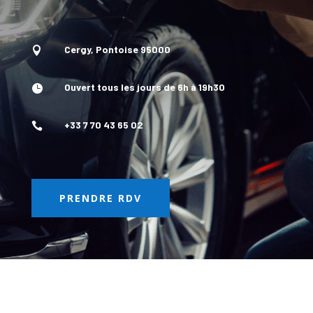
Cergy, Pontoise 95000

Ouvert tous les jours de 6h à 19h30

+33 7 70 43 65 02

PRENDRE RDV