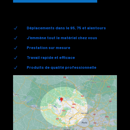
Déplacements dans le 95, 75 et alentours
N
J'emmène tout le matériel chez vous
N
Prestation sur mesure
N
Travail rapide et efficace
N
Produits de qualité professionnelle
N