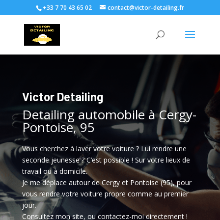
+33 7 70 43 65 02
contact@victor-detailing.fr
Victor Detailing
Detailing automobile à Cergy-
Pontoise, 95
Vous cherchez à laver votre voiture ? Lui rendre une
seconde jeunesse ? C’est possible ! Sur votre lieux de
travail ou à domicile.
Je me déplace autour de Cergy et Pontoise (95), pour
vous rendre votre voiture propre comme au premier
jour.
Consultez mon site, ou contactez-moi directement !