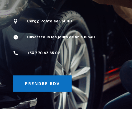
Cergy, Pontoise 95000

Ouvert tous les jours de 6h à 19h30

+33 7 70 43 65 02

PRENDRE RDV