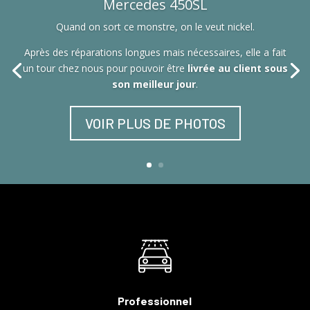
Mercedes 450SL
Quand on sort ce monstre, on le veut nickel.
Après des réparations longues mais nécessaires, elle a fait
un tour chez nous pour pouvoir être
livrée au client sous
son meilleur jour
.
VOIR PLUS DE PHOTOS
Professionnel