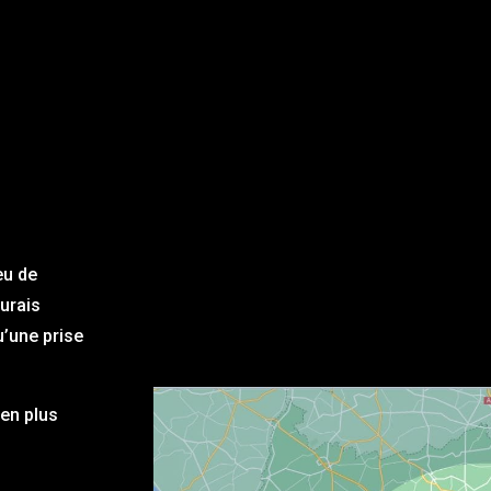
eu de
aurais
u’une prise
en plus