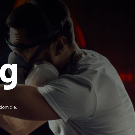
ng
domicile.