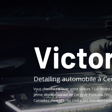
Victor
Detailing automobile à Ce
Vous cherchez à laver votre voiture ? Lui rendre 
Je me déplace autour de Cergy et Pontoise (95)
Consultez mon site, ou contactez-moi directeme