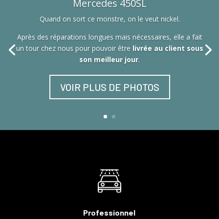
Mercedes 450SL
Quand on sort ce monstre, on le veut nickel.
Après des réparations longues mais nécessaires, elle a fait
un tour chez nous pour pouvoir être
livrée au client sous
son meilleur jour
.
VOIR PLUS DE PHOTOS
Professionnel