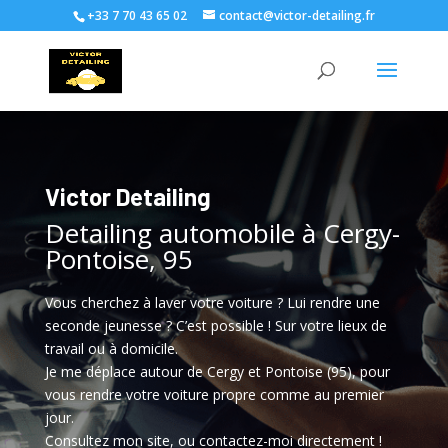
+33 7 70 43 65 02
contact@victor-detailing.fr
Victor Detailing
Detailing automobile à Cergy-
Pontoise, 95
Vous cherchez à laver votre voiture ? Lui rendre une
seconde jeunesse ? C’est possible ! Sur votre lieux de
travail ou à domicile.
Je me déplace autour de Cergy et Pontoise (95), pour
vous rendre votre voiture propre comme au premier
jour.
Consultez mon site, ou contactez-moi directement !