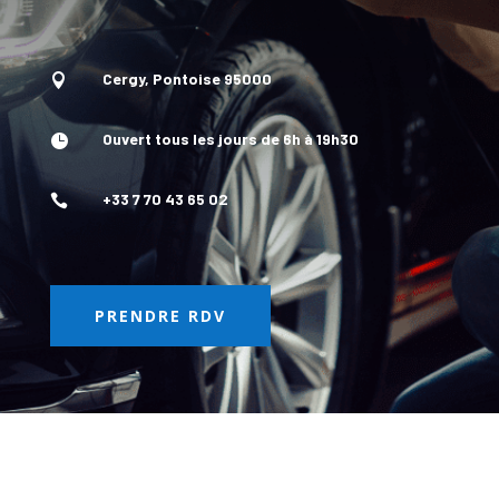
Cergy, Pontoise 95000

Ouvert tous les jours de 6h à 19h30

+33 7 70 43 65 02

PRENDRE RDV