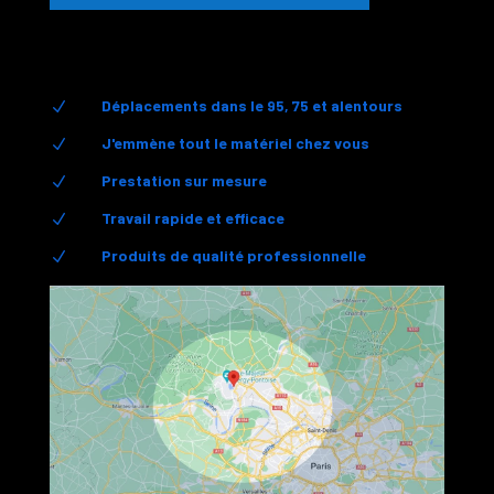
Déplacements dans le 95, 75 et alentours
N
J'emmène tout le matériel chez vous
N
Prestation sur mesure
N
Travail rapide et efficace
N
Produits de qualité professionnelle
N