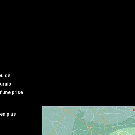
eu de
aurais
u’une prise
en plus