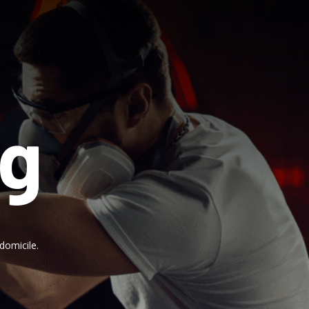
ng
domicile.