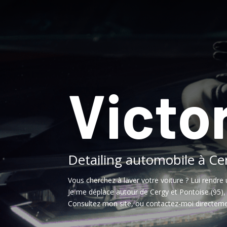
Victor
Detailing automobile à Ce
Vous cherchez à laver votre voiture ? Lui rendre 
Je me déplace autour de Cergy et Pontoise (95)
Consultez mon site, ou contactez-moi directeme