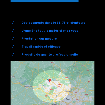
Déplacements dans le 95, 75 et alentours
N
J'emmène tout le matériel chez vous
N
Prestation sur mesure
N
Travail rapide et efficace
N
Produits de qualité professionnelle
N