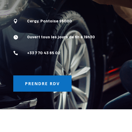
Cergy, Pontoise 95000

Ouvert tous les jours de 6h à 19h30

+33 7 70 43 65 02

PRENDRE RDV