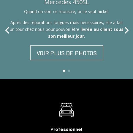
Mercedes 450SL
Quand on sort ce monstre, on le veut nickel.
Après des réparations longues mais nécessaires, elle a fait
un tour chez nous pour pouvoir être
livrée au client sous
son meilleur jour
.
VOIR PLUS DE PHOTOS
Professionnel