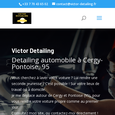
+33 7 70 43 65 02
contact@victor-detailing.fr
Victor Detailing
Detailing automobile à Cergy-
Pontoise, 95
Vous cherchez à laver votre voiture ? Lui rendre une
seconde jeunesse ? C’est possible ! Sur votre lieux de
travail ou à domicile.
Je me déplace autour de Cergy et Pontoise (95), pour
vous rendre votre voiture propre comme au premier
jour.
Consultez mon site, ou contactez-moi directement !