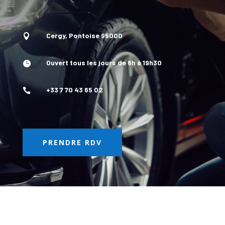
Cergy, Pontoise 95000

Ouvert tous les jours de 6h à 19h30

+33 7 70 43 65 02

PRENDRE RDV