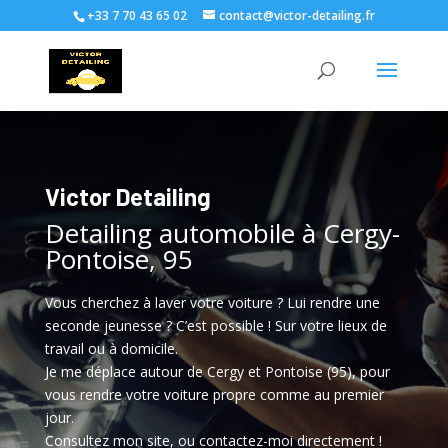
+33 7 70 43 65 02
contact@victor-detailing.fr
Victor Detailing
Detailing automobile à Cergy-
Pontoise, 95
Vous cherchez à laver votre voiture ? Lui rendre une
seconde jeunesse ? C’est possible ! Sur votre lieux de
travail ou à domicile.
Je me déplace autour de Cergy et Pontoise (95), pour
vous rendre votre voiture propre comme au premier
jour.
Consultez mon site, ou contactez-moi directement !