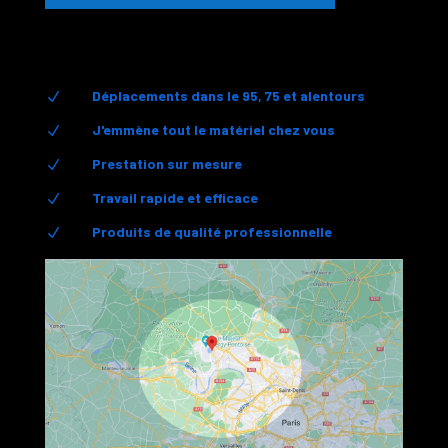
Déplacements dans le 95, 75 et alentours
N
J'emmène tout le matériel chez vous
N
Prestation sur mesure
N
Travail rapide et efficace
N
Produits de qualité professionnelle
N