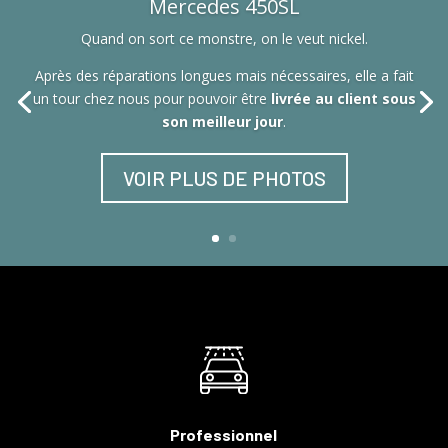
Mercedes 450SL
Quand on sort ce monstre, on le veut nickel.
Après des réparations longues mais nécessaires, elle a fait
un tour chez nous pour pouvoir être
livrée au client sous
son meilleur jour
.
VOIR PLUS DE PHOTOS
Professionnel