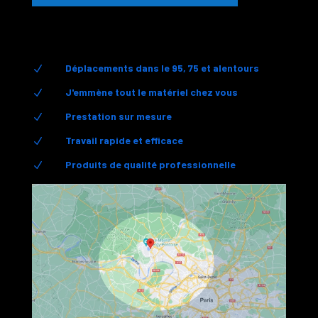
Déplacements dans le 95, 75 et alentours
N
J'emmène tout le matériel chez vous
N
Prestation sur mesure
N
Travail rapide et efficace
N
Produits de qualité professionnelle
N