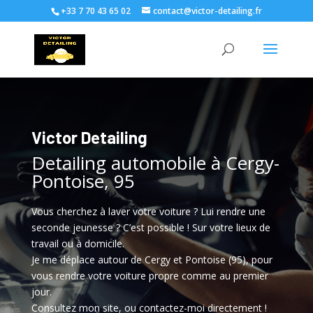
+33 7 70 43 65 02
contact@victor-detailing.fr
Victor Detailing
Detailing automobile à Cergy-
Pontoise, 95
Vous cherchez à laver votre voiture ? Lui rendre une
seconde jeunesse ? C’est possible ! Sur votre lieux de
travail ou à domicile.
Je me déplace autour de Cergy et Pontoise (95), pour
vous rendre votre voiture propre comme au premier
jour.
Consultez mon site, ou contactez-moi directement !