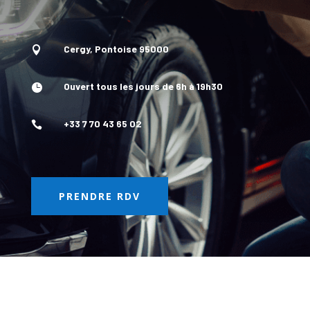
Cergy, Pontoise 95000

Ouvert tous les jours de 6h à 19h30

+33 7 70 43 65 02

PRENDRE RDV