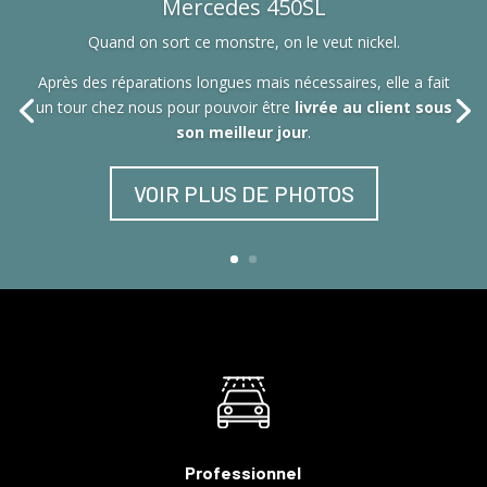
Mercedes 450SL
Quand on sort ce monstre, on le veut nickel.
Après des réparations longues mais nécessaires, elle a fait
un tour chez nous pour pouvoir être
livrée au client sous
son meilleur jour
.
VOIR PLUS DE PHOTOS
Professionnel