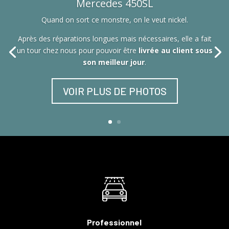
Mercedes 450SL
Quand on sort ce monstre, on le veut nickel.
Après des réparations longues mais nécessaires, elle a fait
un tour chez nous pour pouvoir être
livrée au client sous
son meilleur jour
.
VOIR PLUS DE PHOTOS
Professionnel