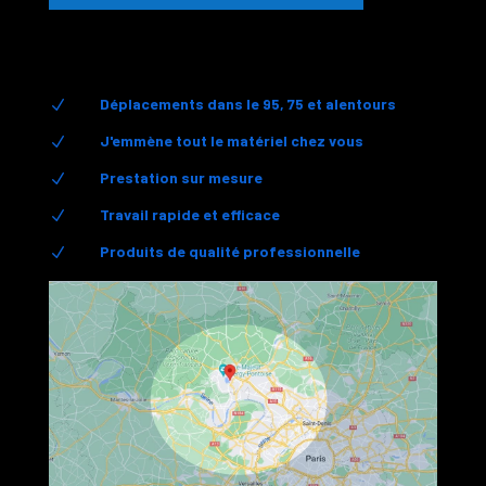
Déplacements dans le 95, 75 et alentours
N
J'emmène tout le matériel chez vous
N
Prestation sur mesure
N
Travail rapide et efficace
N
Produits de qualité professionnelle
N