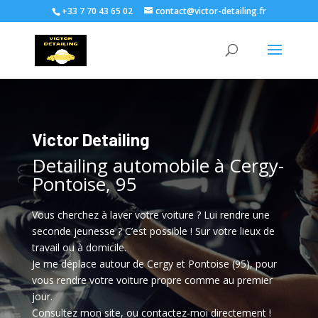
+33 7 70 43 65 02
contact@victor-detailing.fr
Victor Detailing
Detailing automobile à Cergy-
Pontoise, 95
Vous cherchez à laver votre voiture ? Lui rendre une
seconde jeunesse ? C’est possible ! Sur votre lieux de
travail ou à domicile.
Je me déplace autour de Cergy et Pontoise (95), pour
vous rendre votre voiture propre comme au premier
jour.
Consultez mon site, ou contactez-moi directement !