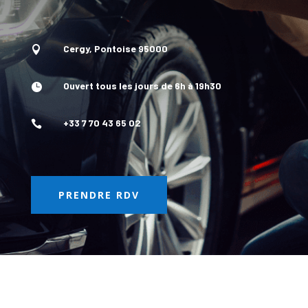
Cergy, Pontoise 95000

Ouvert tous les jours de 6h à 19h30

+33 7 70 43 65 02

PRENDRE RDV